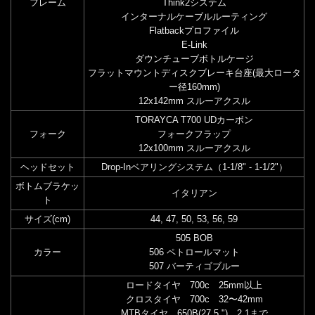
フレーム
Think2システム
インターナルケーブルルーティング
Flatbackプロファイル
E-Link
ダウンチューブボトルケージ
フラットマウントディスクブレーキ台座(最大ロータ
ー径160mm)
12x142mm スルーアクスル
TORAYCA T700 UDカーボン
フォーク
フォークフラップ
12x100mm スルーアクスル
ヘッドセット
Drop-Inベアリングシステム（1-1/8" - 1-1/2"）
ボトムブラケッ
イタリアン
ト
サイズ(cm)
44, 47, 50, 53, 56, 59
505 BOB
カラー
506 ペトロールマット
507 バーティゴブルー
ロードタイヤ 700c 25mm以上
クロスタイヤ 700c 32〜42mm
MTBタイヤ 650B(27.5 ") 2.1まで