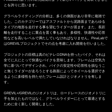
とを誇りに思います。
グラベルライディングの分析は、多くの側面があり非常に複雑で
した。このカテゴリーではアスファルトから泥路面まであらゆる
タイプの地形を走行する事を望むライダーが居ます。また、長距
離を走行することに重点を置く事もあり、多様性、快適性や応答
性などを高いレベルで満たしていなければなりません。PinaLabで
はGREVILプロジェクトでその点を考慮に入れ開発を行いました。
プロジェクトの目標は真のピナレロDNAを持ったバイク、それは
全てに人にとって快適なバイクを意味します。フレームは空気力
学に基づいてデザインされ、バイクの安定性や応答性を損なうこ
と無くライダーが走ろうとする路面によってホイールを選択でき
るように多様性を持たせたフレーム設計とジオメトリを有しま
す。
GREVIL+/GREVILのジオメトリは、ロードレースのジオメトリに
手を加えたものではなく、グラベルライダーにとって最適とする
ために全く新しく開発しました。